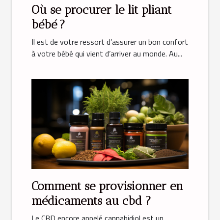
Où se procurer le lit pliant
bébé ?
Il est de votre ressort d’assurer un bon confort
à votre bébé qui vient d’arriver au monde. Au...
Comment‌ ‌se‌ ‌provisionner‌ ‌en‌
‌médicaments‌ ‌au‌ ‌cbd‌ ‌?‌ ‌
Le‌ ‌CBD‌ ‌encore‌ ‌appelé‌ ‌cannabidiol‌ ‌est‌ ‌un‌