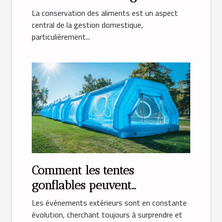
vide idéale pour la maison
La conservation des aliments est un aspect
central de la gestion domestique,
particulièrement...
Comment les tentes
gonflables peuvent
transformer vos événements
Les événements extérieurs sont en constante
évolution, cherchant toujours à surprendre et