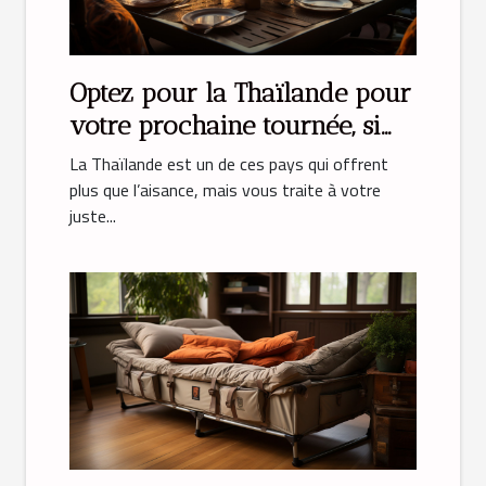
Optez pour la Thaïlande pour
votre prochaine tournée, si
vous rêvez vous installer
La Thaïlande est un de ces pays qui offrent
dans un appartement
plus que l’aisance, mais vous traite à votre
juste...
splendide !