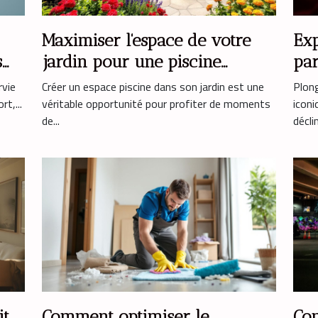
Maximiser l'espace de votre
Exp
s
jardin pour une piscine
par
parfaite
ém
rvie
Créer un espace piscine dans son jardin est une
Plong
t,...
véritable opportunité pour profiter de moments
icon
de...
décli
it
Comment optimiser le
Com