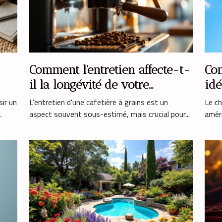
Comment l'entretien affecte-t-
Com
il la longévité de votre
idé
cafetière à grains ?
amé
sir un
L'entretien d'une cafetière à grains est un
Le ch
.
aspect souvent sous-estimé, mais crucial pour...
améri