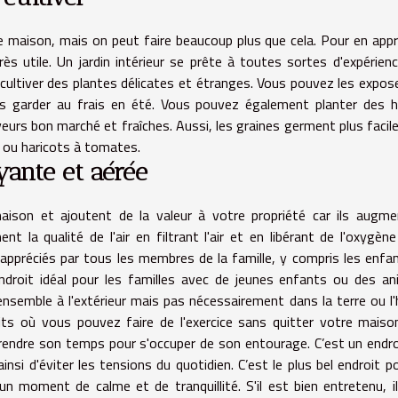
ne maison, mais on peut faire beaucoup plus que cela. Pour en app
ès utile. Un jardin intérieur se prête à toutes sortes d'expérien
 cultiver des plantes délicates et étranges. Vous pouvez les expose
es garder au frais en été. Vous pouvez également planter des 
eurs bon marché et fraîches. Aussi, les graines germent plus faci
es ou haricots à tomates.
yante et aérée
maison et ajoutent de la valeur à votre propriété car ils augm
ent la qualité de l'air en filtrant l'air et en libérant de l'oxygèn
 appréciés par tous les membres de la famille, y compris les enfa
ndroit idéal pour les familles avec de jeunes enfants ou des a
semble à l'extérieur mais pas nécessairement dans la terre ou l'
its où vous pouvez faire de l'exercice sans quitter votre maiso
 prendre son temps pour s'occuper de son entourage. C’est un endro
insi d'éviter les tensions du quotidien. C’est le plus bel endroit p
un moment de calme et de tranquillité. S'il est bien entretenu, i