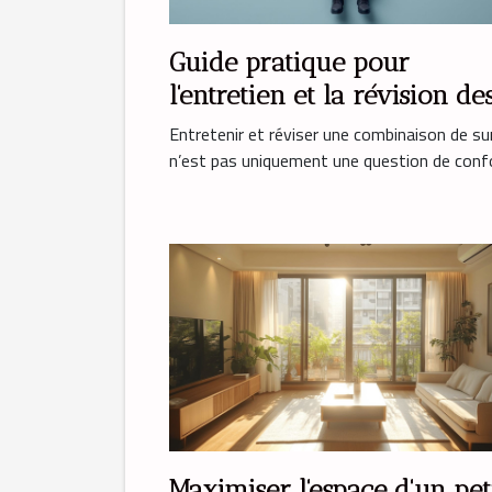
Guide pratique pour
l'entretien et la révision de
combinaisons de survie
Entretenir et réviser une combinaison de su
n’est pas uniquement une question de confor
Maximiser l'espace d'un pet