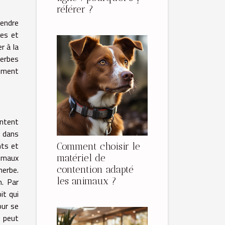
référer ?
rendre
ces et
r à la
herbes
lement
entent
e dans
nts et
Comment choisir le
nimaux
matériel de
herbe.
contention adapté
les animaux ?
n. Par
it qui
our se
l peut