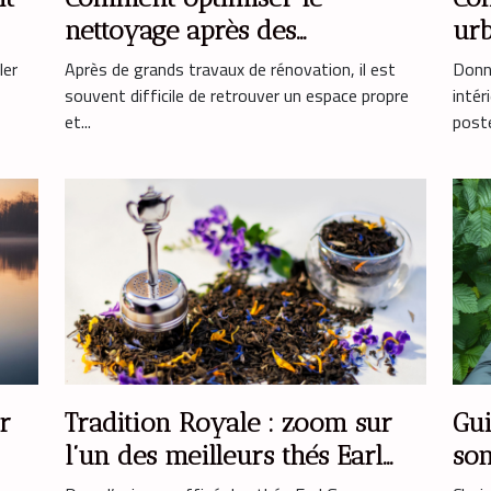
nettoyage après des
urb
rénovations majeures ?
déc
ler
Après de grands travaux de rénovation, il est
Donne
souvent difficile de retrouver un espace propre
intér
et...
poster
r
Tradition Royale : zoom sur
Gui
l’un des meilleurs thés Earl
so
Grey
lég