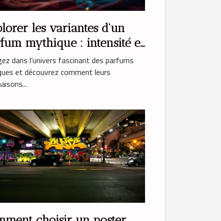
lorer les variantes d'un
fum mythique : intensité et
otion
ez dans l’univers fascinant des parfums
iques et découvrez comment leurs
naisons...
ment choisir un poster