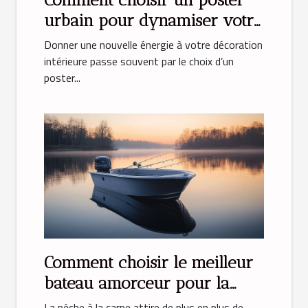
urbain pour dynamiser votre
déco ?
Donner une nouvelle énergie à votre décoration
intérieure passe souvent par le choix d’un
poster...
Comment choisir le meilleur
bateau amorceur pour la
pêche à la carpe
La pêche à la carpe attire de plus en plus de