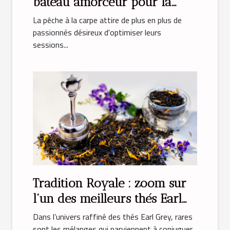
bateau amorceur pour la
pêche à la carpe
La pêche à la carpe attire de plus en plus de
passionnés désireux d'optimiser leurs
sessions...
Tradition Royale : zoom sur
l’un des meilleurs thés Earl
Grey
Dans l’univers raffiné des thés Earl Grey, rares
sont les mélanges qui parviennent à conjuguer...