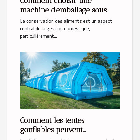
Comment choisir une
machine d'emballage sous
vide idéale pour la maison
La conservation des aliments est un aspect
central de la gestion domestique,
particulièrement...
Comment les tentes
gonflables peuvent
transformer vos événements