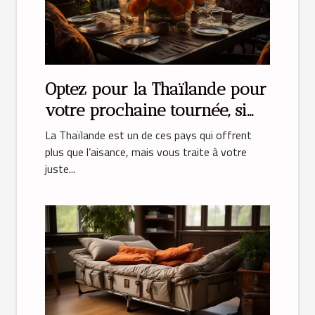
Optez pour la Thaïlande pour
votre prochaine tournée, si
vous rêvez vous installer
La Thaïlande est un de ces pays qui offrent
dans un appartement
plus que l’aisance, mais vous traite à votre
juste...
splendide !