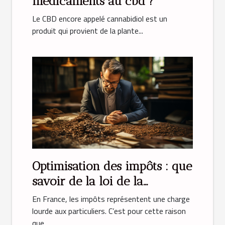
‌médicaments‌ ‌au‌ ‌cbd‌ ‌?‌ ‌
Le‌ ‌CBD‌ ‌encore‌ ‌appelé‌ ‌cannabidiol‌ ‌est‌ ‌un‌
‌produit‌ ‌qui‌ ‌provient‌ ‌de‌ ‌la‌ ‌plante‌...
Optimisation des impôts : que
savoir de la loi de la
défiscalisation ?
En France, les impôts représentent une charge
lourde aux particuliers. C’est pour cette raison
que...