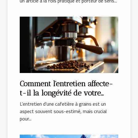
un article à la fois pratique et porteur de sens...
Comment l'entretien affecte-
t-il la longévité de votre
cafetière à grains ?
L'entretien d'une cafetière à grains est un
aspect souvent sous-estimé, mais crucial
pour...