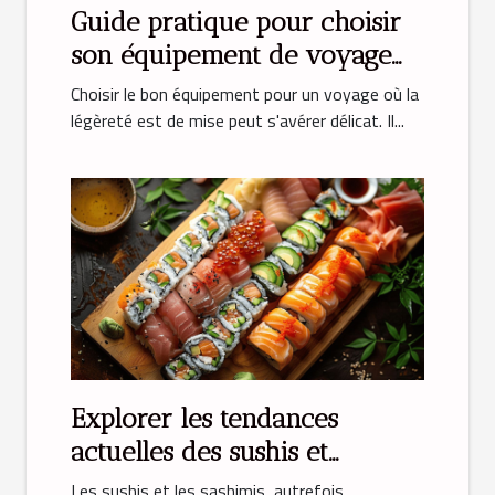
Guide pratique pour choisir
son équipement de voyage
léger
Choisir le bon équipement pour un voyage où la
légèreté est de mise peut s'avérer délicat. Il...
Explorer les tendances
actuelles des sushis et
sashimis
Les sushis et les sashimis, autrefois