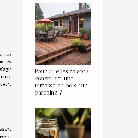
ée aux
anties
s'agit
Pour quelles raisons
 eaux.
construire une
ouvert
terrasse en bois sur
parpaing ?
issant
nvient