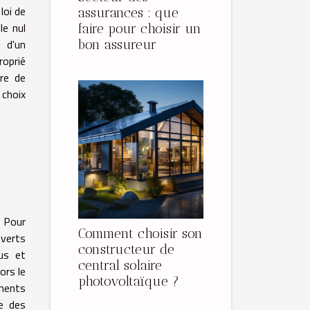
loi de
assurances : que
le nul
faire pour choisir un
x d'un
bon assureur
oprié
ure de
 choix
. Pour
Comment choisir son
uverts
constructeur de
us et
central solaire
ors le
photovoltaïque ?
ments
le des