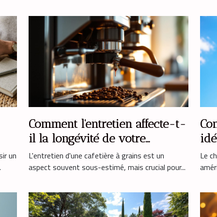
Comment l'entretien affecte-t-
Com
il la longévité de votre
idé
cafetière à grains ?
amé
sir un
L'entretien d'une cafetière à grains est un
Le ch
.
aspect souvent sous-estimé, mais crucial pour...
améri