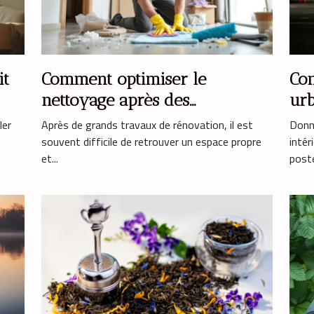
it
Comment optimiser le
Com
nettoyage après des
urb
rénovations majeures ?
déc
ler
Après de grands travaux de rénovation, il est
Donne
souvent difficile de retrouver un espace propre
intér
et...
poster