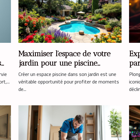
Maximiser l'espace de votre
Exp
s
jardin pour une piscine
par
parfaite
ém
rvie
Créer un espace piscine dans son jardin est une
Plong
t,...
véritable opportunité pour profiter de moments
icon
de...
décli